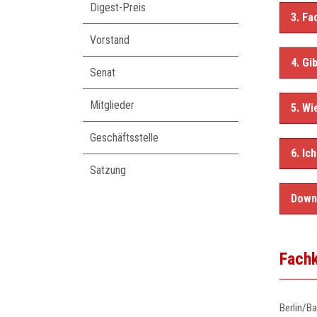
Digest-Preis
3. F
Vorstand
4. Gi
Senat
Mitglieder
5. Wi
Geschäftsstelle
6. Ic
Satzung
Downl
Fachk
Berlin/B