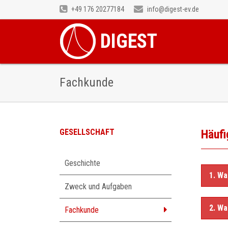
+49 176 20277184
info@digest-ev.de
DIGEST
Fachkunde
GESELLSCHAFT
Häufi
Navigation
Geschichte
überspringen
1. Wa
Zweck und Aufgaben
2. Wa
Fachkunde