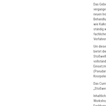
Das Gebie
vergange
neuen In
Behandlu
wie Kalks
ständig 
fachliche
Verfahren
Um diese
bietet di
Stoßwell
vollständ
Einsatzm
(Pseudar
Knorpele
Das Curr
„Stoßwel
Inhaltlic
Workshops
Fachkund