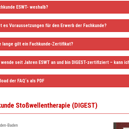
achkunde ESWT- weshalb?
bt es Voraussetzungen für den Erwerb der Fachkunde?
e lange gilt ein Fachkunde-Zertifikat?
h wende seit Jahren ESWT an und bin DIGEST-zertifiziert – kann i
oad der FAQ´s als PDF
unde Stoßwellentherapie (DIGEST)
aden-Baden