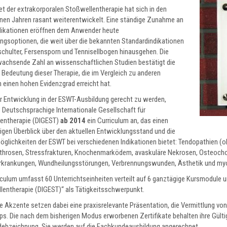
t der extrakorporalen Stoßwellentherapie hat sich in den
nen Jahren rasant weiterentwickelt. Eine ständige Zunahme an
dikationen eröffnen dem Anwender heute
ngsoptionen, die weit über die bekannten Standardindikationen
chulter, Fersensporn und Tennisellbogen hinausgehen. Die
wachsende Zahl an wissenschaftlichen Studien bestätigt die
 Bedeutung dieser Therapie, die im Vergleich zu anderen
 einen hohen Evidenzgrad erreicht hat.
r Entwicklung in der ESWT-Ausbildung gerecht zu werden,
e Deutschsprachige Internationale Gesellschaft für
entherapie (DIGEST)
ab 2014
ein Curriculum an, das einen
igen Überblick über den aktuellen Entwicklungsstand und die
öglichkeiten der ESWT bei verschiedenen Indikationen bietet: Tendopathien 
throsen, Stressfrakturen, Knochenmarködem, avaskuläre Nekrosen, Osteochon
rkrankungen, Wundheilungsstörungen, Verbrennungswunden, Ästhetik und my
iculum umfasst 60 Unterrichtseinheiten verteilt auf 6 ganztägige Kursmodule
lentherapie (DIGEST)“ als Tätigkeitsschwerpunkt.
he Akzente setzen dabei eine praxisrelevante Präsentation, die Vermittlung vo
. Die nach dem bisherigen Modus erworbenen Zertifikate behalten ihre Gültig
ebzeichnung. Sie werden auf die Fachkundeausbildung angerechnet.