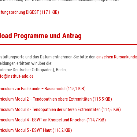
üfungsordnung DIGEST
(117,1 KiB)
load Programme und Antrag
nstaltungsorte und das Datum entnehmen Sie bitte den
einzelnen Kursankündi
ldungen erbitten wir über die:
demie Deutscher Orthopäden), Berlin,
nfo@institut-ado.de
rriculum zur Fachkunde – Basismodul
(115,1 KiB)
rriculum Modul 2 – Tendopathien obere Extremitäten
(115,5 KiB)
rriculum Modul 3 - Tendopathien der unteren Extremitäten
(114,6 KiB)
rriculum Modul 4 - ESWT an Knorpel und Knochen
(114,7 KiB)
rriculum Modul 5 - ESWT Haut
(116,2 KiB)