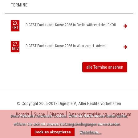
TERMINE
23.
DIGEST-Fachkunde-Kurse 2026 in Berlin während des DKOU
OKT
27.
DIGEST-Fachkunde-Kurse 2026 in Wien zum 1. Advent
NOV
alle Termine ansehen
© Copyright 2005-2018 Digest e.V., Aller Rechte vorbehalten
Kontakt
Suche
Sitemap
Datenschutzerklärung
Impressum
Diese Webseite verwendet Cookies. Wenn Sie durch unsere Seiten surfen,
erklären Sie sich mit unseren Nutzungsbedingungen einverstanden.
Cookies akzeptieren
Weiterlesen …