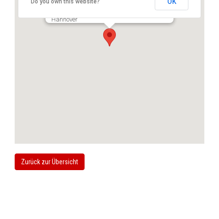
OK
Do you own this website?
PD Dr. med. Christian Plaaß
Haltenhoffstrasse 41, Haus G, 30167
Hannover
Zurück zur Übersicht