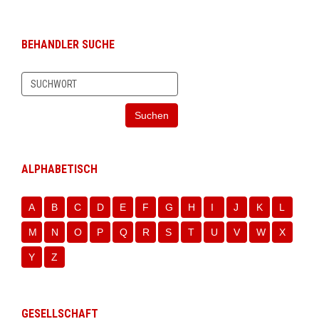
BEHANDLER SUCHE
Suchen
ALPHABETISCH
A
B
C
D
E
F
G
H
I
J
K
L
M
N
O
P
Q
R
S
T
U
V
W
X
Y
Z
GESELLSCHAFT