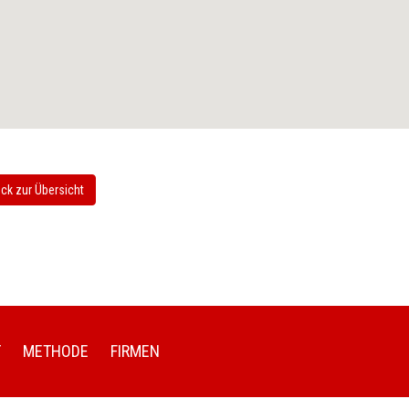
ck zur Übersicht
T
METHODE
FIRMEN