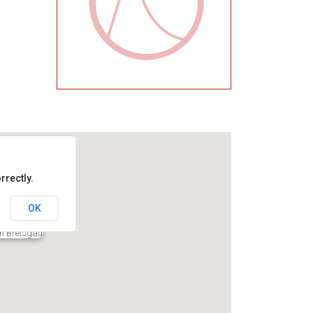
rrectly.
OK
im Breisgau