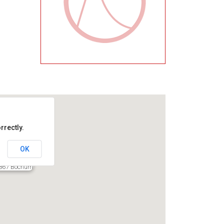
rrectly.
OK
4867 Bochum