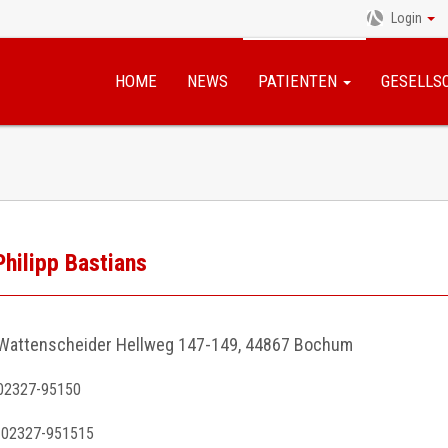
Login
Navigation
überspringen
HOME
NEWS
PATIENTEN
GESELLS
Philipp Bastians
Wattenscheider Hellweg 147-149, 44867 Bochum
02327-95150
02327-951515