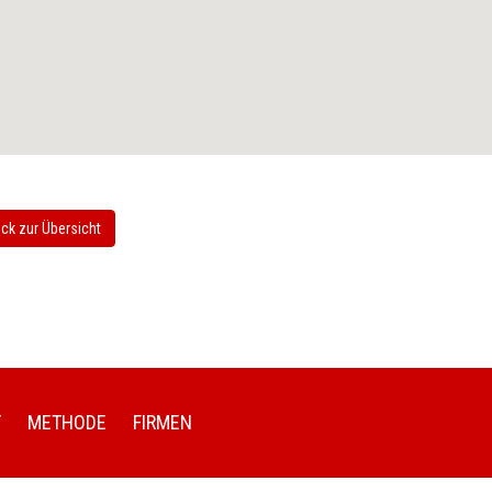
ck zur Übersicht
T
METHODE
FIRMEN