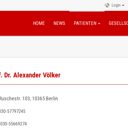
Login
Navigation
überspringen
HOME
NEWS
PATIENTEN
GESELLS
. Dr. Alexander Völker
Ruschestr. 103, 10365 Berlin
030-57797245
030-55669274