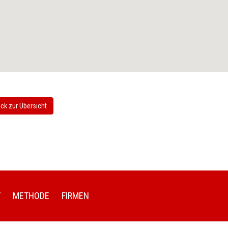
ck zur Übersicht
T
METHODE
FIRMEN