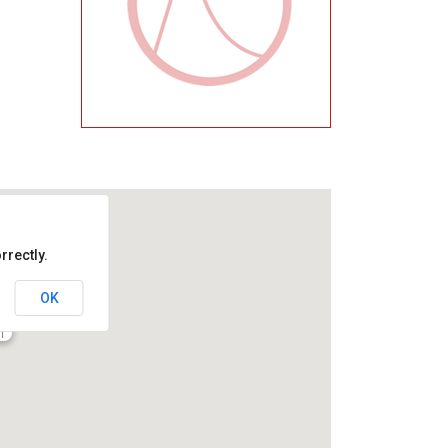
rrectly.
OK
er
n