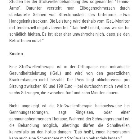
Studien bei der Stoßwellenbehandlung des sogenannten "Tennis-
Arms". Darunter versteht man Ellbogenschmerzen durch
überlastete Sehnen von Streckmuskeln des Unterarms, etwa
Handgelenkstreckern. Die Leistung wird deshalb vom IGeL-Monitor
mit tendenziell negativ bewertet. "Das heißt nicht, dass wir sie für
schädlich hielten. Es ist aber eher unwahrscheinlich, dass sie den
Betroffenen nutzt."
Kosten
Eine Stoßwellentherapie ist in der Orthopädie eine individuelle
Gesundheitsleistung (IGeL) und wird von den gesetzlichen
Krankenkassen nicht bezahlt. Der Preis liegt üblicherweise pro
Sitzung zwischen 80 und 198 Euro – bei durchschnittlich zwei bis
sechs Sitzungen, die zwischen fünf und zehn Minuten dauern.
Nicht angezeigt ist die Stoßwellentherapie beispielsweise bei
Gerinnungsstörungen, sagt Ringeisen, oder einer
gerinnungshemmenden Therapie. Während der Schwangerschaft ist
die Behandlung möglich, allerdings dürfen die Schallwellen
keinesfalls an den Fötus dringen. "Das heißt, einen Fersensporn
kann auch eine Schwangere mit Stoßwellen behandeln lassen."