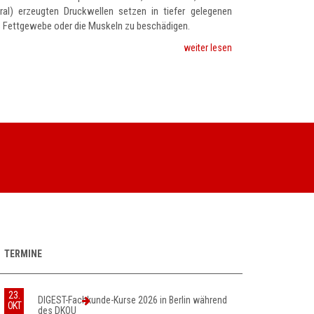
ral) erzeugten Druckwellen setzen in tiefer gelegenen
das Fettgewebe oder die Muskeln zu beschädigen.
patienten/news-
weiter lesen
details-
patienten/stosswell
wann-
bringt-
sie-
etwas-
2.html
TERMINE
23.
DIGEST-Fachkunde-Kurse 2026 in Berlin während
OKT
des DKOU